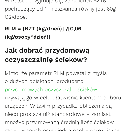
W Polsce przyjmuje się, że ładunek BZT5
pochodzący od 1 mieszkańca równy jest 60g
O2/dobę.
RLM = [BZT (kg/dzień)] /[0,06
(kg/osoby*dzień)]
Jak dobrać przydomową
oczyszczalnię ścieków?
Mimo, że parametr RLM powstał z myślą
o dużych obiektach, producenci
przydomowych oczyszczalni ścieków
używają go w celu ułatwienia klientom doboru
urządzeń. W takim przypadku obliczenia są
nieco prostsze niż standardowe – zamiast
mnożyć przyjmowaną średnią ilość ścieków
generowanych przez jedną osobę przez liczbę